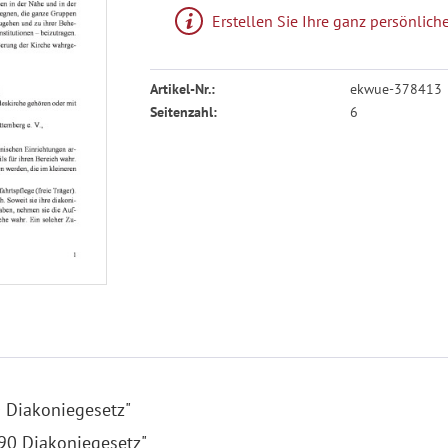
Erstellen Sie Ihre ganz persönli
Artikel-Nr.:
ekwue-378413
Seitenzahl:
6
 Diakoniegesetz"
290 Diakoniegesetz"