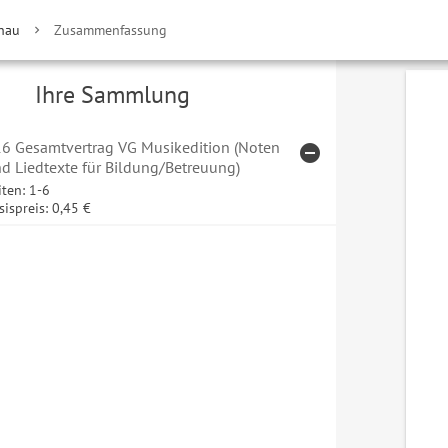
hau
Zusammenfassung
Ihre Sammlung
6 Gesamtvertrag VG Musikedition (Noten
remove_circle
ARTIKEL "816 GESAM
d Liedtexte für Bildung/Betreuung)
iten: 1-6
sispreis: 0,45 €