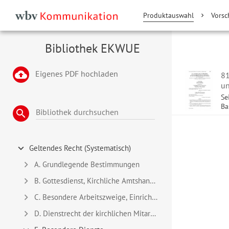
Produktauswahl
Vorsc
Bibliothek EKWUE
cloud_upload
Eigenes PDF hochladen
81
un
Se
Ba
BIBLIOTHEK DURCHSUCHEN
search
Geltendes Recht (Systematisch)
A. Grundlegende Bestimmungen
B. Gottesdienst, Kirchliche Amtshandlungen
C. Besondere Arbeitszweige, Einrichtungen und Werke
D. Dienstrecht der kirchlichen Mitarbeiter