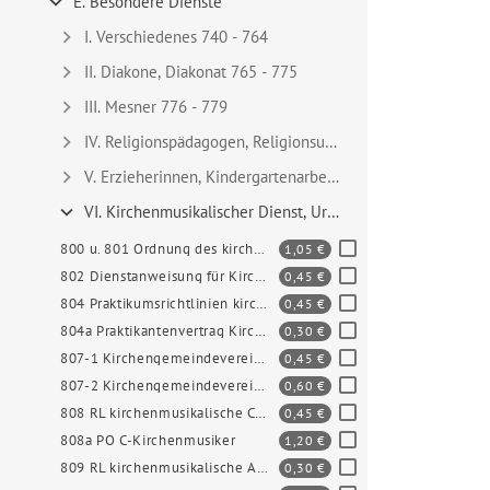
E. Besondere Dienste
I. Verschiedenes 740 - 764
II. Diakone, Diakonat 765 - 775
III. Mesner 776 - 779
IV. Religionspädagogen, Religionsunterricht, Schuldekane
V. Erzieherinnen, Kindergartenarbeit, Waldheimarbeit 794 
VI. Kirchenmusikalischer Dienst, Urheberrecht 800 u. 801 
Artikel "800 u. 
800 u. 801 Ordnung des kirchenmusikalischen Dienstes
1,05 €
Artikel "802 Die
802 Dienstanweisung für Kirchenmusiker
0,45 €
Artikel "804 Pra
804 Praktikumsrichtlinien kirchenmusikalischer Dienst
0,45 €
Artikel "804a Pr
804a Praktikantenvertrag Kirchenmusik
0,30 €
Artikel "807-1 K
807-1 Kirchengemeindeverein Kirchenchöre und Kirchenmusik
0,45 €
Artikel "807-2 K
807-2 Kirchengemeindeverein Ev. Posaunenchöre
0,60 €
Artikel "808 RL 
808 RL kirchenmusikalische C-Ausbildung
0,45 €
Artikel "808a PO
808a PO C-Kirchenmusiker
1,20 €
Artikel "809 RL 
809 RL kirchenmusikalische Ausbildung "Befähigungsnachweis"
0,30 €
Artikel "810 GEM