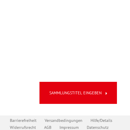
 259
 Württ. Evang. AG für Weltmission" zur Sammlung hinzufügen oder 
 Evang. Missionswerk" zur Sammlung hinzufügen oder aus dieser e
arrow_right
SAMMLUNGSTITEL EINGEBEN
Barrierefreiheit
Versandbedingungen
Hilfe/Details
Widerrufsrecht
AGB
Impressum
Datenschutz