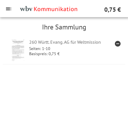
toc
0,75 €
Ihre Sammlung
260 Württ. Evang. AG für Weltmission
remove_circle
ARTIK
Seiten: 1-10
Basispreis: 0,75 €