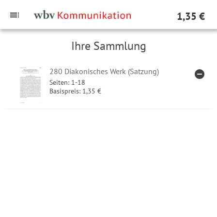
toc
1,35 €
Ihre Sammlung
280 Diakonisches Werk (Satzung)
remove_circle
ARTI
Seiten: 1-18
Basispreis: 1,35 €