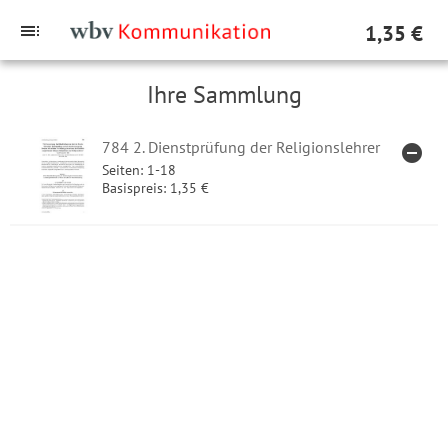
toc
1,35 €
Ihre Sammlung
784 2. Dienstprüfung der Religionslehrer
remove_circle
ARTIK
Seiten: 1-18
Basispreis: 1,35 €