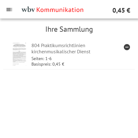
toc
0,45 €
Ihre Sammlung
804 Praktikumsrichtlinien
remove_circle
ARTI
kirchenmusikalischer Dienst
Seiten: 1-6
Basispreis: 0,45 €